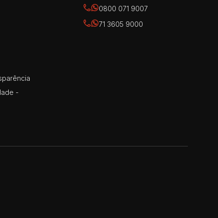
0800 071 9007
71 3605 9000
sparência
dade -