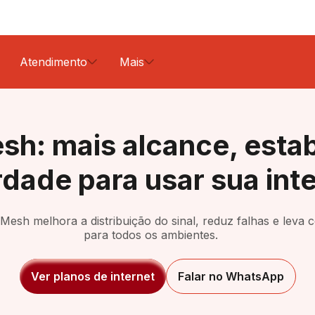
Atendimento
Mais
Área do cliente
Nossas lojas
Sobre nós
Contratos
Instag
ncial
Pós pago
Globoplay
sh: mais alcance, estab
2ª via de faturas
Telefone
Relatório de transparência
Linked
Residencial + móvel
Voaplay
rdade para usar sua int
Whatsapp
Voanet Blog
Faceb
Conheça o Voanet Móvel
Skeelo
Ouvidoria
Trabalhe conosco
Premiere
esh melhora a distribuição do sinal, reduz falhas e leva 
Telemedicina
para todos os ambientes.
Ver planos de internet
Falar no WhatsApp