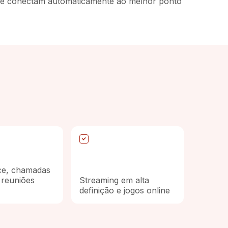
se conectam automaticamente ao melhor ponto
ce, chamadas
 reuniões
Streaming em alta
definição e jogos online