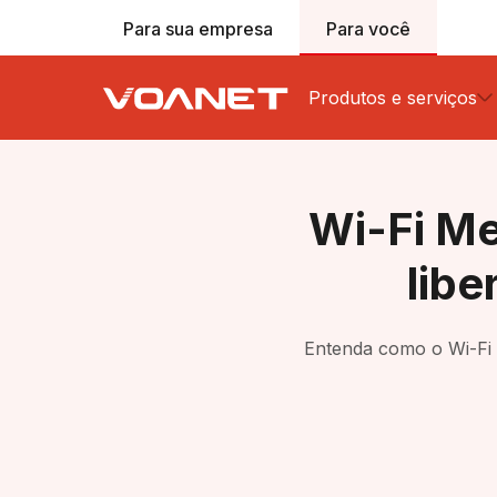
Para sua empresa
Para você
Produtos e serviços
Internet Fibra Reside
Wi-Fi Me
Telefonia Fixa
libe
Televisão
Wi-Fi 6
Entenda como o Wi-Fi M
Rede Mesh