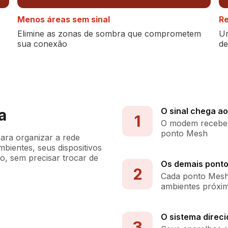
Menos áreas sem sinal
Re
Elimine as zonas de sombra que comprometem
Um
sua conexão
de
a
O sinal chega ao
1
O modem recebe a
ponto Mesh
ra organizar a rede
bientes, seus dispositivos
 sem precisar trocar de
Os demais ponto
2
Cada ponto Mesh 
ambientes próxi
O sistema direci
3