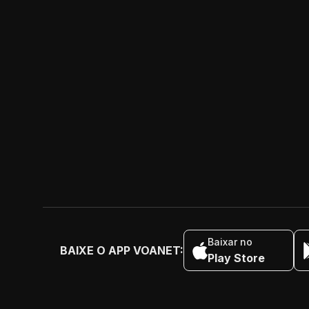
Baixar no
BAIXE O APP VOANET:
Play Store