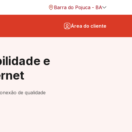
Barra do Pojuca - BA
Área do cliente
ram
ilidade e
in
ernet
ook
conexão de qualidade