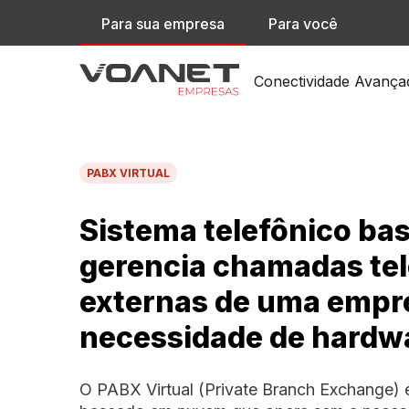
Para sua empresa
Para você
Conectividade Avança
Rede Inteligente pa
PABX VIRTUAL
SD-WAN
Conexão Privada en
Sistema telefônico b
L2L
gerencia chamadas tel
Acesso a Pontos de 
IX
externas de uma empr
Proteção contra At
necessidade de hardwa
O PABX Virtual (Private Branch Exchange) 