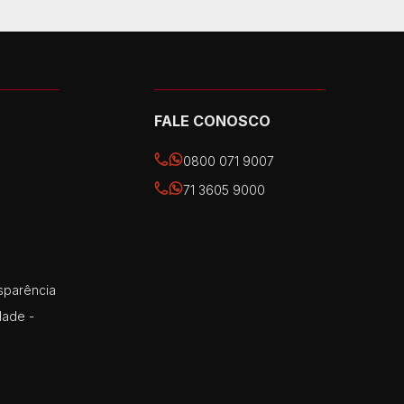
FALE CONOSCO
0800 071 9007
71 3605 9000
sparência
dade -