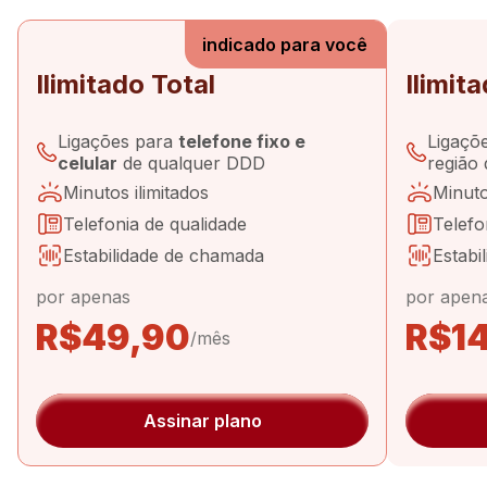
indicado para você
Ilimitado Total
Ilimit
Ligações para
telefone fixo e
Ligaçõ
celular
de qualquer DDD
região
Minutos ilimitados
Minuto
Telefonia de qualidade
Telefo
Estabilidade de chamada
Estabi
por apenas
por apen
R$49,90
R$1
/mês
Assinar plano