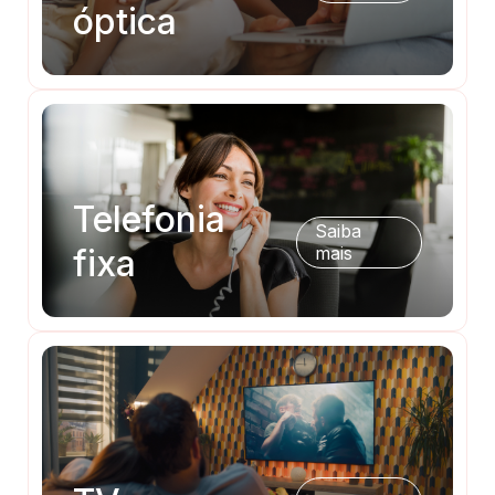
óptica
Telefonia
Saiba
fixa
mais