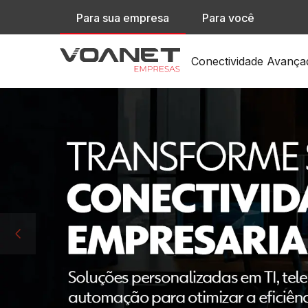
Para sua empresa
Para você
Conectividade Avança
Rede Inteligente pa
SD-WAN
Conexão Privada en
L2L
Acesso a Pontos de 
IX
Proteção contra At