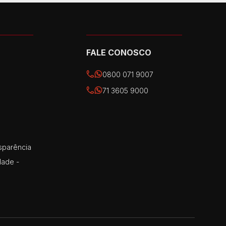
FALE CONOSCO
0800 071 9007
71 3605 9000
sparência
dade -