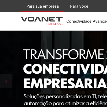
Para sua empresa
Para você
Conectividade Avança
Rede Inteligente pa
SD-WAN
Conexão Privada en
L2L
Acesso a Pontos de 
IX
Proteção contra At