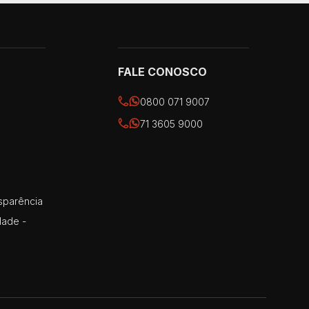
FALE CONOSCO
0800 071 9007
71 3605 9000
sparência
dade -