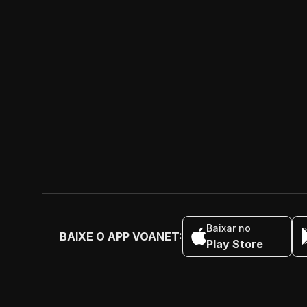
Baixar no
BAIXE O APP VOANET:
Play Store