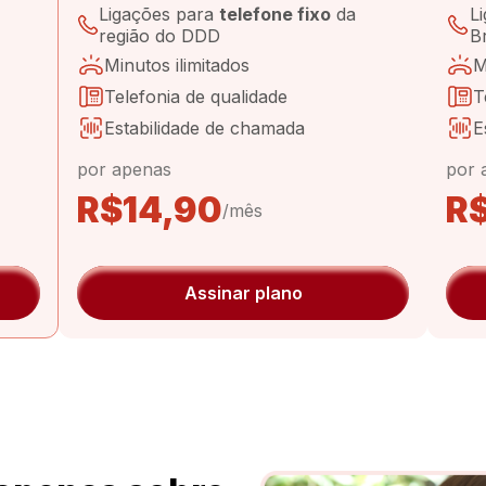
Ligações para
telefone fixo
da
L
região do DDD
Br
Minutos ilimitados
M
Telefonia de qualidade
T
Estabilidade de chamada
E
por apenas
por 
R$14,90
R
/mês
Assinar plano