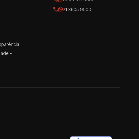
71 3605 9000
sparência
dade -