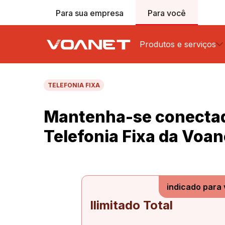
Para sua empresa
Para você
Produtos e serviços
TELEFONIA FIXA
Internet Fibra Reside
Telefonia Fixa
Mantenha-se conecta
Televisão
Telefonia Fixa da Voan
Wi-Fi 6
Rede Mesh
indicado para
Ilimitado Total