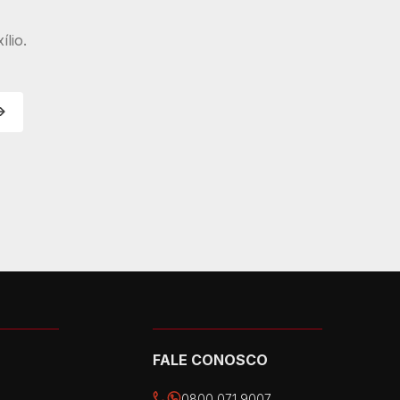
lio.
FALE CONOSCO
0800 071 9007