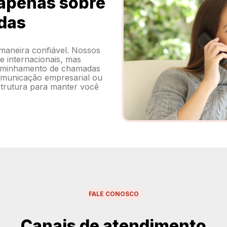
 apenas sobre
das
 maneira confiável. Nossos
 internacionais, mas
aminhamento de chamadas
comunicação empresarial ou
estrutura para manter você
FALE CONOSCO
Canais de atendimento