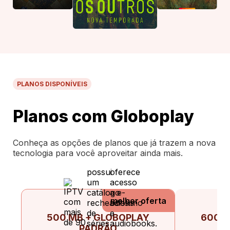
PLANOS DISPONÍVEIS
Planos com Globoplay
Conheça as opções de planos que já trazem a nova
tecnologia para você aproveitar ainda mais.
melhor oferta
500 MB + GLOBOPLAY
600 M
PADRÃO