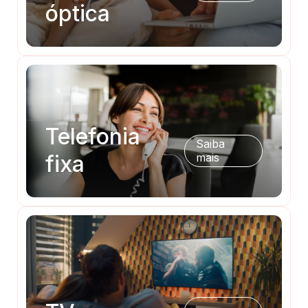
óptica
Telefonia
Saiba
fixa
mais